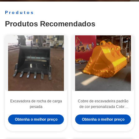
Produtos
Produtos Recomendados
Excavadora de rocha de carga
Cobre de escavadeira padrão
pesada
de cor personalizada Cobre
de escavadeira personalizado
de alta durabilidade
Obtenha o melhor preço
Obtenha o melhor preço
Equipamento pesado