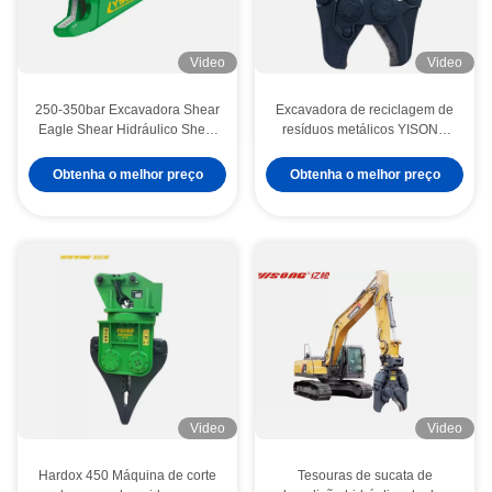
Video
Video
250-350bar Excavadora Shear
Excavadora de reciclagem de
Eagle Shear Hidráulico Shear
resíduos metálicos YISONG
de sucata para reciclagem de
Pulverizador hidráulico
metais
Triturador Tesoura cortadora
Obtenha o melhor preço
Obtenha o melhor preço
Video
Video
Hardox 450 Máquina de corte
Tesouras de sucata de