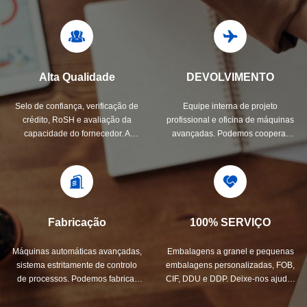
Alta Qualidade
DEVOLVIMENTO
Selo de confiança, verificação de
Equipe interna de projeto
crédito, RoSH e avaliação da
profissional e oficina de máquinas
capacidade do fornecedor. A
avançadas. Podemos cooperar
empresa tem um rigoroso sistema
para desenvolver os produtos de
de controlo de qualidade e um
que necessita.
laboratório de teste profissional.
Fabricação
100% SERVIÇO
Máquinas automáticas avançadas,
Embalagens a granel e pequenas
sistema estritamente de controlo
embalagens personalizadas, FOB,
de processos. Podemos fabricar
CIF, DDU e DDP. Deixe-nos ajudá-
todos os terminais elétricos além
lo a encontrar a melhor solução
da sua demanda.
para todas as suas preocupações.