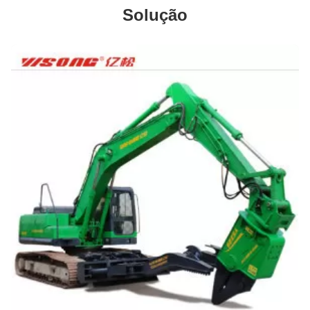
Solução
Excavadora de barril de triturador de mandíbulas
Máquinas de construção Excavadora Acessórios Triturador de concreto Projeto de mineração Triturador Balde Para Excavadora
Excavadora hidráulica rotativa de filtragem de pedra e de areia balde de filtragem para 1,5-3 toneladas
Retalho de filtragem de pedra giratória hidráulica balde de filtragem giratório variável para escavadeira de 7-10 t
Esquena rotativa de escavadeira pesada Esquena de rastreamento móvel
Barril de filtragem Barril rotativo hidráulico Barril de filtragem Barril de filtragem giratório para escavadeiras 20t 30t
Excavadora Barril de tela rotativa Barril rotativo Barril de peneira Barril para Excavadora de 7-10T
Instalação de escavadeiras de emergência Robôs de demolição especiais Robôs de demolição Ferramentas de resgate
Balde de filtragem de escavadeira Balde de filtragem rotativo hidráulico para escavadeira de 1 a 50 toneladas
Robô de demolição portátil hidráulico multifuncional para resgate de desabamento de edifícios
Fornecimento de fábrica Tesouras de potência hidráulica Tesoura de demolição de águia Tesoura de corte de chapas de aço Tesoura
Excavadora hidráulica de cisalhamento de águia de demolição de sucata de cisalhamento de metal de sucata de aço