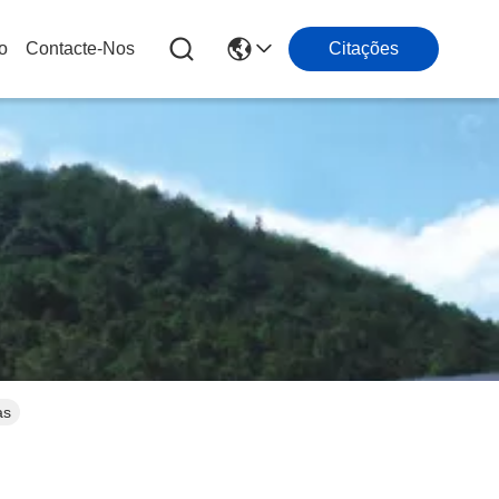
o
Contacte-Nos
Citações
as