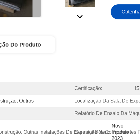
Obtenha
ção Do Produto
Certificação:
I
strução, Outros
Localização Da Sala De Expo
Relatório De Ensaio Da Máqu
Novo 
 Construção, Outras Instalações De Exposição Nen:
Garantia Dos Componentes Pr
Produto 
2023