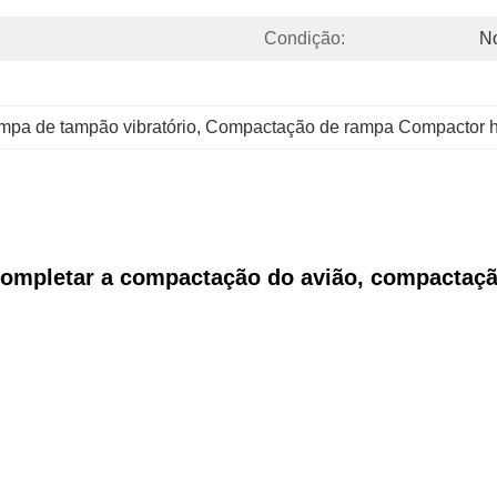
Condição:
N
mpa de tampão vibratório
, 
Compactação de rampa Compactor hi
completar a compactação do avião, compactaç