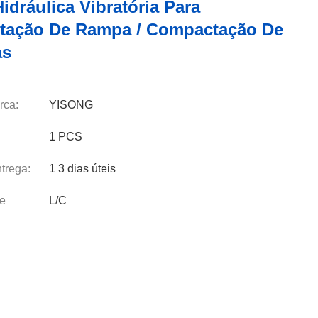
idráulica Vibratória Para
ação De Rampa / Compactação De
as
rca:
YISONG
1 PCS
trega:
1 3 dias úteis
e
L/C